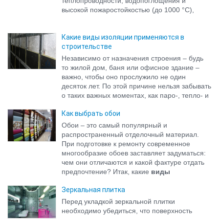
теплопроводности, водопоглощения и
предстоит склеивать, не должны иметь
высокой пожаростойкостью (до 1000 °С),
загрязнений, пыли, должны быть достаточно...
Какие виды изоляции применяются в
строительстве
Независимо от назначения строения – будь
то жилой дом, баня или офисное здание –
важно, чтобы оно прослужило не один
десяток лет. По этой причине нельзя забывать
о таких важных моментах, как паро-, тепло- и
гидроизоляция. Иначе по истечении времени
Как выбрать обои
такую постройку ждет неминуемое
разрушение.
Обои – это самый популярный и
распространенный отделочный материал.
При подготовке к ремонту современное
многообразие обоев заставляет задуматься:
чем они отличаются и какой фактуре отдать
предпочтение? Итак, какие
виды
обоев
наиболее популярны?
Зеркальная плитка
Перед укладкой зеркальной плитки
необходимо убедиться, что поверхность