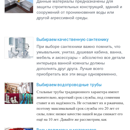
Данные материалы предназначены для
защиты строительных конструкций, зданий и
сооружений от проникновения воды или
другой агрессивной среды.
Выбираем качественную сантехнику
При выборе сантехники важно помнить, что
умывальник, унитаз, душевая кабина, ванна,
мебель и аксессуары – абсолютно все детали
интерьера ванной комнаты должны
дополнять друг друга. Лучше всего
приобретать все эти вещи одновременно,
ведь когда меняется сантехника, то, как
Выбираем водопроводные трубы
правило, делается ремонт во ...
Стальные трубы традиционного характера имеют
значительно, короткий срок службы, под сомнения
ставит и их надёжность. Не оставляет их и ржавчина,
поэтому максимальный срок службы это 20 лет от
силы, плюс низкое качество нашей воды снижает его
ещё на 10 лет. Давайте же рассмотрим, как
необходимо выбирать...
Виды полимерных материалов