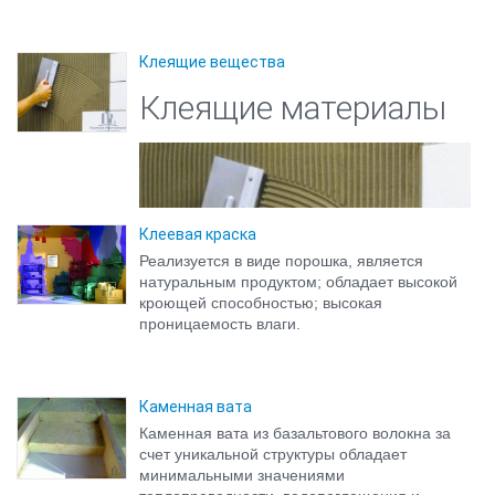
Клеящие вещества
Клеящие материалы
Клеевая краска
Реализуется в виде порошка, является
натуральным продуктом; обладает высокой
кроющей способностью; высокая
проницаемость влаги.
Клеящие вещества для керамических
Каменная вата
облицовок пола следует подбирать в
Каменная вата из базальтового волокна за
зависимости от предстоящих нагрузок (холод,
счет уникальной структуры обладает
изгиб, тепловое расширение, механические
минимальными значениями
воздействия и т. д.). Поверхности, которые