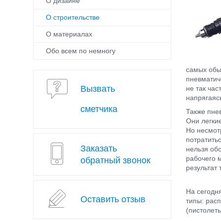
О дизайне
О строительстве
О материалах
Обо всем по немногу
самых обы
пневматич
Вызвать
не так ча
напрягаяс
сметчика
Также пне
Они легкие
Но несмот
потратить
Заказать
нельзя об
рабочего 
обратный звонок
результат 
На сегодн
Оставить отзыв
типы: рас
(пистолет