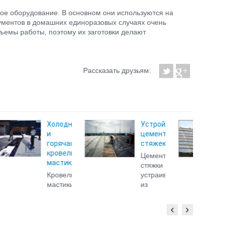
ое оборудование. В основном они используются на
ументов в домашних единоразовых случаях очень
ъемы работы, поэтому их заготовки делают
Рассказать друзьям:
дная
Устройство
Устройство
цементных
пароизоляции
чая
стяжек
Пароизоляционн
ельная
Цементные
слой
ика
стяжки
покрытия
ельные
устраивают
служит
ики
из
для
ат
цементного
того,
раствора
чтобы
ейки
марки
уберечь
нных
не
утеплитель