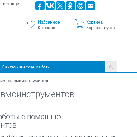
егистрация
Избранное
Корзина
0
товаров
Корзина пуста
Сантехнические работы
...
ью пневмоинструментов
евмоинструментов
аботы с помощью
нтов
ожно больше сократить расходы на строительство, но при