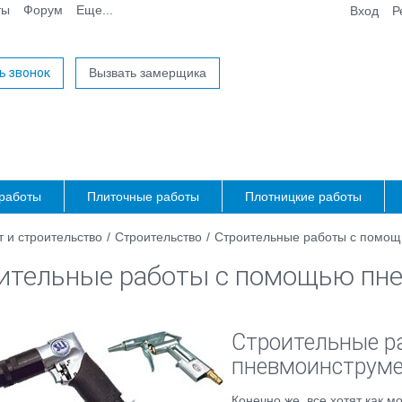
ты
Форум
Еще...
Вход
Р
ь звонок
Вызвать замерщика
работы
Плиточные работы
Плотницкие работы
 и строительство
/
Строительство
/
Строительные работы с помощ
ительные работы с помощью пн
Строительные р
пневмоинструме
Конечно же, все хотят как м