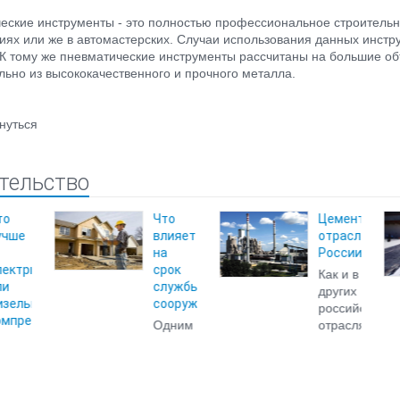
еские инструменты - это полностью профессиональное строительн
иях или же в автомастерских. Случаи использования данных инстр
 К тому же пневматические инструменты рассчитаны на большие об
льно из высококачественного и прочного металла.
нуться
тельство
Что
Цементная
Холо
влияет
отрасль
и
на
России
горя
срок
кров
Как и в
службы
маст
других
сооружений
российских
Кров
Одним
отраслях
маст
из
экономики,
служ
важных
положение
для
факторов,
в
накл
уменьшающих
цементной
руло