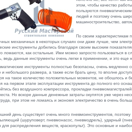
этом, чтобы качество работы
пользуются пневматическим
людей и поэтому очень широк
машиностроительство, авто
По своим характеристикам 
чных механичных в некоторых случаях они даже лучше, чем элект
еские инструменты добились благодаря своим высоким показателя
сто ломаются, как остальные. Ими можно запросто пользоваться в 
ь, ведь данные инструменты очень легки в применении, и это еще 
вматические инструменты полностью безопасны, очень медленно сна
 и небольшого размера, а также если брать цену, то вполне доступ
ря на такое количество положительных моментов, не обошлось и бе
ся на первом этапе эксплуатации инструмента до полного его осн
ойтись без воздушного компрессора, прокладки пневмомагистралей,
места. Но вскоре данные денежные затраты окупятся уже через не
труда, при этом не ломаясь и экономя электричество в очень боль
яшний день существует очень много пневмоинструментов, поэтому
пыляющий (шуруповерт, пневмонасос, пневмодрель), ударный (пне
ы для распределения веществ, краскопульт). Это основные и наиб