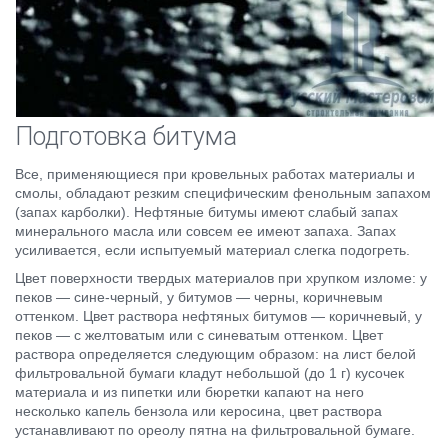
Подготовка битума
Все, применяющиеся при кровельных работах материалы и
смолы, обладают резким специфическим фенольным запахом
(запах карболки). Нефтяные битумы имеют слабый запах
минерального масла или совсем ее имеют запаха. Запах
усиливается, если испытуемый материал слегка подогреть.
Цвет поверхности твердых материалов при хрупком изломе: у
пеков — сине-черный, у битумов — черны, коричневым
оттенком. Цвет раствора нефтяных битумов — коричневый, у
пеков — с желтоватым или с синеватым оттенком. Цвет
раствора определяется следующим образом: на лист белой
фильтровальной бумаги кладут небольшой (до 1 г) кусочек
материала и из пипетки или бюретки капают на него
несколько капель бензола или керосина, цвет раствора
устанавливают по ореолу пятна на фильтровальной бумаге.