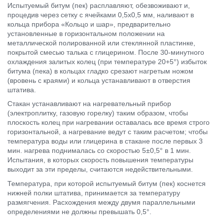
Испытуемый битум (пек) расплавляют, обезвоживают и,
процедив через сетку с ячейками 0,5x0,5 мм, наливают в
кольца прибора «Кольцо и шар», предварительно
установленные в горизонтальном положении на
металлической полированной или стеклянной пластинке,
покрытой смесью талька с глицерином. После 30-минутного
охлаждения залитых колец (при температуре 20+5°) избыток
битума (пека) в кольцах гладко срезают нагретым ножом
(вровень с краями) и кольца устанавливают в отверстия
штатива.
Стакан устанавливают на нагревательный прибор
(электроплитку, газовую горелку) таким образом, чтобы
плоскость колец при нагревании оставалась все время строго
горизонтальной, а нагревание ведут с таким расчетом; чтобы
температура воды или глицерина в стакане после первых 3
мин. нагрева поднималась со скоростью 5±0,5° в 1 мин.
Испытания, в которых скорость повышения температуры
выходит за эти пределы, считаются недействительными.
Температура, при которой испытуемый битум (пек) коснется
нижней полки штатива, принимается за температуру
размягчения. Расхождения между двумя параллельными
определениями не должны превышать 0,5°.