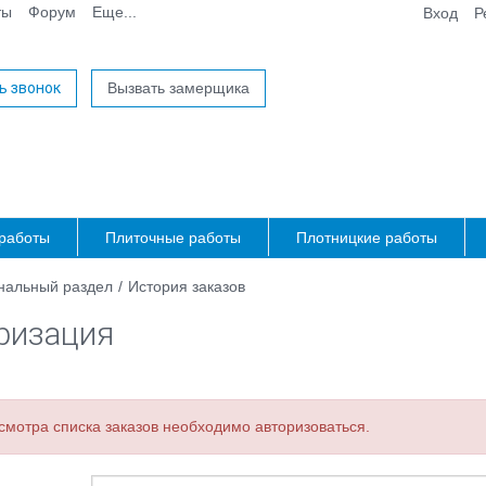
ты
Форум
Еще...
Вход
Р
ь звонок
Вызвать замерщика
работы
Плиточные работы
Плотницкие работы
нальный раздел
/
История заказов
ризация
смотра списка заказов необходимо авторизоваться.