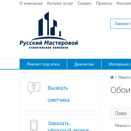
О компании
Каталог услуг
Сервис
Проекты
Контак
Заказат
Ремонт под ключ
Демонтаж
Малярные 
/
Ремонт
Обои
Вызвать
сметчика
Поиск
Заказать
Ремонт 
обратный звонок