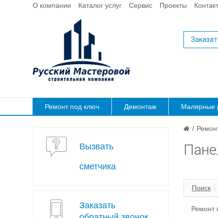
О компании
Каталог услуг
Сервис
Проекты
Контак
Заказат
Ремонт под ключ
Демонтаж
Малярные 
/
Ремонт
Пане
Вызвать
сметчика
Поиск
Заказать
Ремонт 
обратный звонок