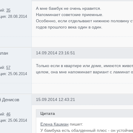
А мне бамбук не очень нравится.
ий:
35
Напоминает советские приемные.
ция:
28.08.2014
Особенно, если отделывают нижнюю половину ст
годов прошлого века один в один.
илан
14.09.2014 23:16:51
Только если в квартире или доме, имеются живот
ий:
57
целом, она мне напоминает вариант с ламинат 
ция:
25.06.2014
й Денисов
15.09.2014 12:43:21
Цитата
ий:
46
ция:
25.06.2014
Елена Кацман
пишет:
У бамбука есть обалденный плюс - он устойчив