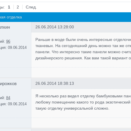
цы:
1
2
След.
ая отделка
елкин
26.06.2014 13:28:00
Раньше в моде были очень интересные отделоч
ий:
96
тканевых. На сегодняшний день можно так же от
ция:
09.06.2014
панели. Что интересно такие панели можно счит
дизайнерского решения. Как вам такой вариант 
Пирожков
26.06.2014 18:38:13
Я несколько раз видел отделку бамбуковыми пане
ий:
84
любому помещению какого то рода экзотический 
ция:
09.06.2014
такую отделку универсальной сложно.