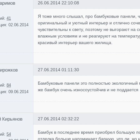
Каримов
26.06.2014 22:10:08
Я тоже много слышал, про бамбуковые панели, ч
ий:
41
оригинальный и уютный интерьер и отлично соче
ция:
02.06.2014
чувствительны к свету, поэтому не выгорают на
влажным условиям и не реагируют на температу
красивый интерьер вашего жилища.
Пирожков
27.06.2014 01:11:30
Бамбуковые панели это полностью экологичный м
ий:
84
же бамбук очень износоустойчив и не поддается
ция:
09.06.2014
 Кирьянов
27.06.2014 02:32:22
Бамбук в последнее время приобрел большую по
ий:
54
отделка больше напоминает барную, что ли, но 