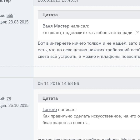
астер
26.09.2015 13:43:57
Цитата
ий:
565
ция:
23.03.2015
Ваня Мастер
написал:
кто знает, подскажите-ка любопытства ради...?
Вот в интернете ничего толком и не нашёл, зат
есть, что по освещению никаких требований особ
света всё устроить, а можно и плафоны повесить
05.11.2015 14:58:56
Цитата
ий:
78
ция:
26.10.2015
Torrero
написал:
Как правильно сделать искусственное, на что 
благодарен за советы.
смотря как поставлена работа в офисе. Можно. к