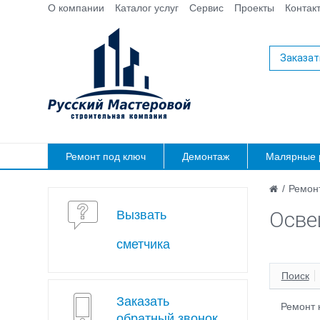
О компании
Каталог услуг
Сервис
Проекты
Контак
Заказат
Ремонт под ключ
Демонтаж
Малярные 
/
Ремонт
Осве
Вызвать
сметчика
Поиск
Заказать
Ремонт 
обратный звонок