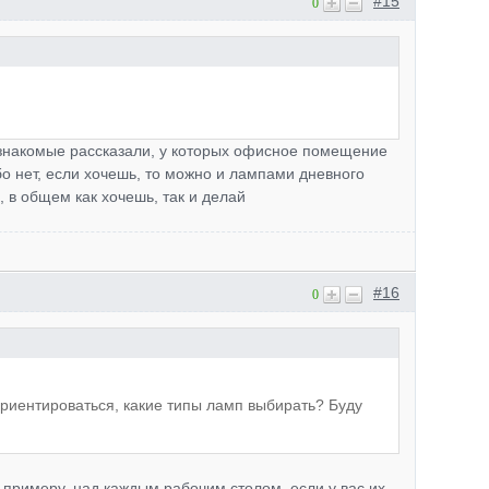
#15
0
о знакомые рассказали, у которых офисное помещение
о нет, если хочешь, то можно и лампами дневного
, в общем как хочешь, так и делай
#16
0
ориентироваться, какие типы ламп выбирать? Буду
 примеру, над каждым рабочим столом, если у вас их