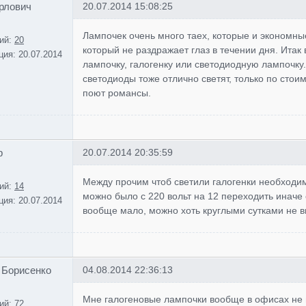
рлович
20.07.2014 15:08:25
Лампочек очень много таех, которые и экономны
ий:
20
который не раздражает глаз в течении дня. Ита
ция:
20.07.2014
лампочку, галогенку или светодиодную лампочку.
светодиоды тоже отлично светят, только по стои
поют романсы.
р
20.07.2014 20:35:59
Между прочим чтоб светили галогенки необходи
ий:
14
можно было с 220 вольт на 12 переходить иначе о
ция:
20.07.2014
вообще мало, можно хоть круглыми сутками не в
 Борисенко
04.08.2014 22:36:13
Мне галогеновые лампочки вообще в офисах не 
ий:
72