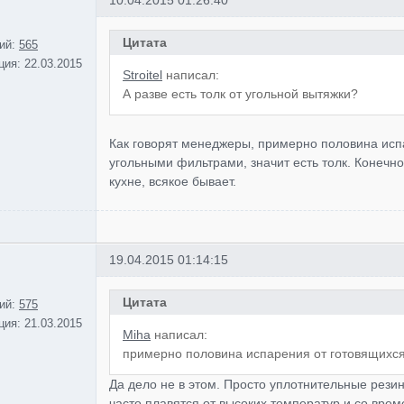
10.04.2015 01:26:40
Цитата
ий:
565
ция:
22.03.2015
Stroitel
написал:
А разве есть толк от угольной вытяжки?
Как говорят менеджеры, примерно половина исп
угольными фильтрами, значит есть толк. Конечно 
кухне, всякое бывает.
19.04.2015 01:14:15
Цитата
ий:
575
ция:
21.03.2015
Miha
написал:
примерно половина испарения от готовящихся
Да дело не в этом. Просто уплотнительные резин
часто плавятся от высоких температур и со вре