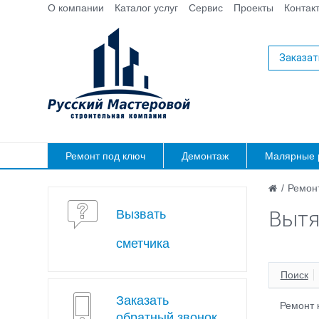
О компании
Каталог услуг
Сервис
Проекты
Контак
Заказат
Ремонт под ключ
Демонтаж
Малярные 
/
Ремонт
Вытя
Вызвать
сметчика
Поиск
Заказать
Ремонт 
обратный звонок