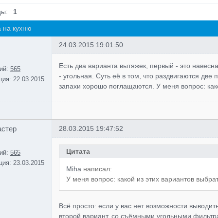
цы:
1
 на кухню
24.03.2015 19:01:50
Есть два варианта вытяжек, первый - это навесн
ий:
565
- угольная. Суть её в том, что раздвигаются дв
ция:
22.03.2015
запахи хорошо поглащаются. У меня вопрос: как
астер
28.03.2015 19:47:52
Цитата
ий:
565
ция:
23.03.2015
Miha
написал:
У меня вопрос: какой из этих вариантов выбра
Всё просто: если у вас нет возможности выводить
второй вариант, со съёмными угольными фильтра