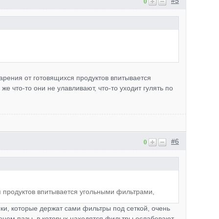
#5
0
арения от готовящихся продуктов впитывается
же что-то они не улавливают, что-то уходит гулять по
#6
0
 продуктов впитывается угольными фильтрами,
ки, которые держат сами фильтры под сеткой, очень
менем пазы, в которых находятся фильтры ослабевают.