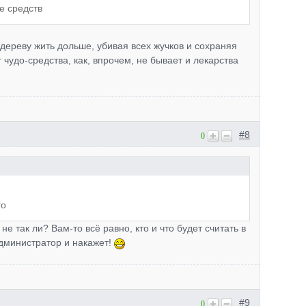
е средств
дереву жить дольше, убивая всех жучков и сохраняя
чудо-средства, как, впрочем, не бывает и лекарства
#8
0
го
е так ли? Вам-то всё равно, кто и что будет считать в
дминистратор и накажет!
#9
0