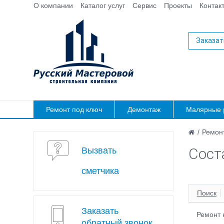
О компании
Каталог услуг
Сервис
Проекты
Контак
Заказат
Ремонт под ключ
Демонтаж
Малярные 
/
Ремонт
Сост
Вызвать
сметчика
Поиск
Заказать
Ремонт 
обратный звонок