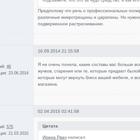
подскажите, что это за чудо средство, и как е
Предположу что речь о профессиональных поли
различные микротрещины и царапины. Но нужно 
подверженное растрескиванию.
16.09.2014 21:15:58
Я не очень поняла, какие составы вас больше вс
ий:
46
жучков, старения или те, которые придают было
ция:
23.06.2014
которые могут вернуть блеск вашей мебели, и вс
магазина.
02.04.2015 02:41:58
Цитата
ий:
575
ция:
21.03.2015
Ирина Рвач
написал: